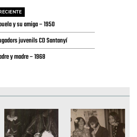
RECIENTE
buela y su amiga – 1950
ugadors juvenils CD Santanyí
adre y madre – 1968
edificios
Paisajes y naturaleza
Personas y grupos
Más