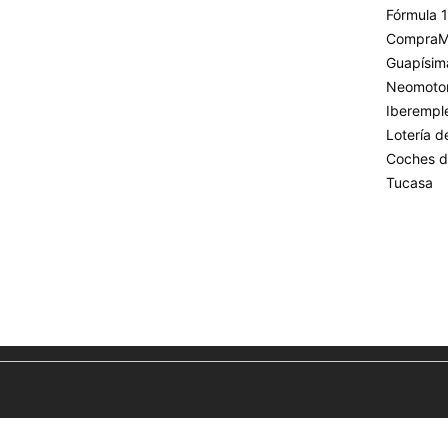
Fórmula 1
CompraM
Guapísim
Neomoto
Iberempl
Lotería 
Coches d
Tucasa