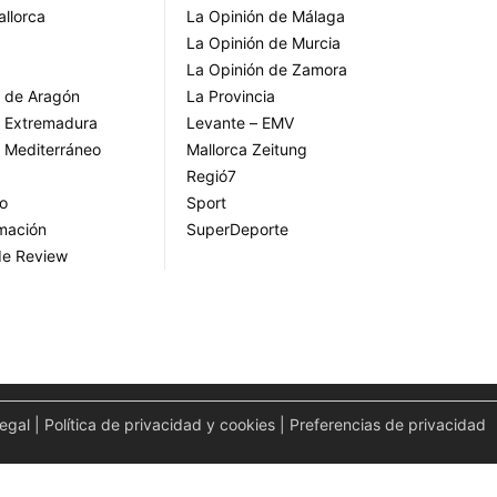
allorca
La Opinión de Málaga
La Opinión de Murcia
La Opinión de Zamora
o de Aragón
La Provincia
o Extremadura
Levante – EMV
o Mediterráneo
Mallorca Zeitung
Regió7
go
Sport
rmación
SuperDeporte
de Review
legal
|
Política de privacidad y cookies
|
Preferencias de privacidad