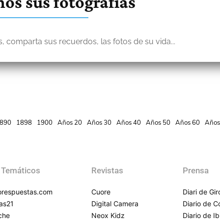
os sus fotografías
, comparta sus recuerdos, las fotos de su vida...
890
1898
1900
Años 20
Años 30
Años 40
Años 50
Años 60
Años
 Temáticos
Revistas
Prensa
respuestas.com
Cuore
Diari de Gi
as21
Digital Camera
Diario de 
che
Neox Kidz
Diario de Ib