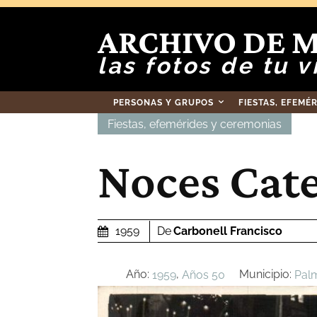
ARCHIVO DE 
las fotos de tu v
PERSONAS Y GRUPOS
FIESTAS, EFEMÉ
Fiestas, efemérides y ceremonias
Noces Cate
De
Carbonell Francisco
1959
Año:
,
Municipio:
1959
Años 50
Pal