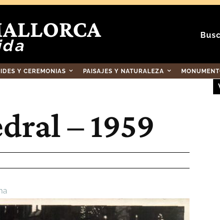
MALLORCA
Busc
ida
RIDES Y CEREMONIAS
PAISAJES Y NATURALEZA
MONUMENTO
dral – 1959
ma