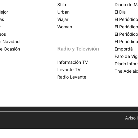
Stilo
Diario de M
ejor
Urban
El Día
as
Viajar
El Periódico
r
Woman
El Periódic
eos
El Periódic
de Navidad
El Periódic
Radio y Televisión
e Ocasión
Empordà
Faro de Vi
Información TV
Diario Info
Levante TV
The Adelai
Radio Levante
Aviso 