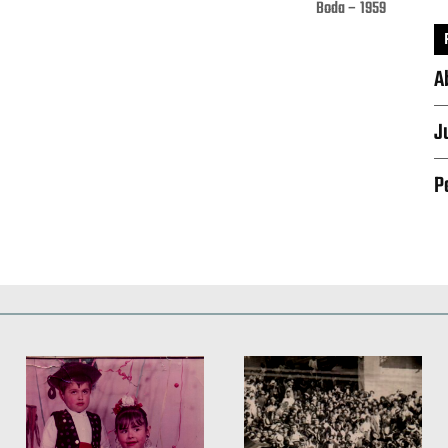
Boda – 1959
A
Pinterest
WhatsApp
J
P
Deportes
Fiestas, efemérides y ceremonias
Monumentos, lugares y 