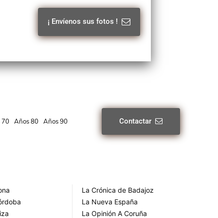
¡ Envíenos sus fotos !
Contactar
 70
Años 80
Años 90
rona
La Crónica de Badajoz
Córdoba
La Nueva España
iza
La Opinión A Coruña