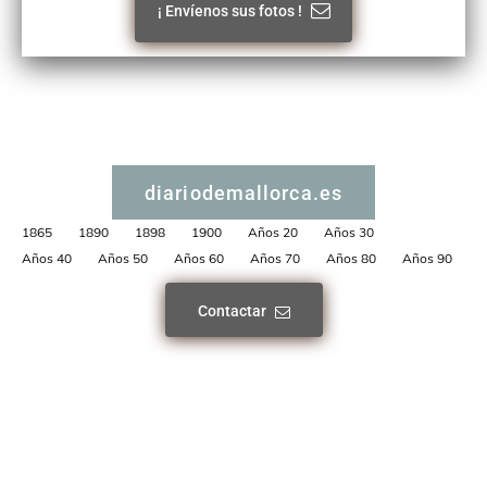
¡ Envíenos sus fotos !
diariodemallorca.es
1865
1890
1898
1900
Años 20
Años 30
Años 40
Años 50
Años 60
Años 70
Años 80
Años 90
Contactar