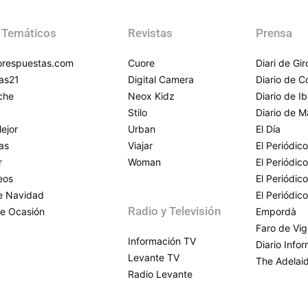
 Temáticos
Revistas
Prensa
respuestas.com
Cuore
Diari de Gi
as21
Digital Camera
Diario de 
che
Neox Kidz
Diario de Ib
Stilo
Diario de M
ejor
Urban
El Día
as
Viajar
El Periódico
r
Woman
El Periódic
eos
El Periódic
de Navidad
El Periódic
Radio y Televisión
e Ocasión
Empordà
Faro de Vi
Información TV
Diario Info
Levante TV
The Adelai
Radio Levante