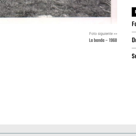
F
Foto siguiente >>
D
La banda – 1968
S
Pinterest
WhatsApp
Deportes
Fiestas, efemérides y ceremonias
Monumentos, lugares y 