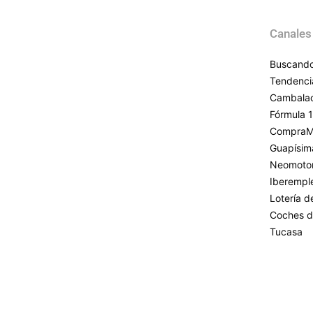
Canales
Buscando
Tendenci
Cambala
Fórmula 1
CompraM
Guapísim
Neomoto
Iberempl
Lotería 
Coches d
Tucasa