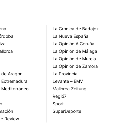
rona
La Crónica de Badajoz
Córdoba
La Nueva España
iza
La Opinión A Coruña
allorca
La Opinión de Málaga
La Opinión de Murcia
La Opinión de Zamora
o de Aragón
La Provincia
o Extremadura
Levante – EMV
o Mediterráneo
Mallorca Zeitung
Regió7
go
Sport
rmación
SuperDeporte
de Review