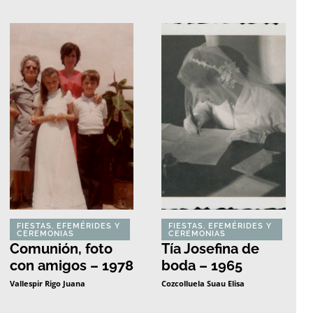
FIESTAS, EFEMÉRIDES Y
FIESTAS, EFEMÉRIDES Y
CEREMONIAS
CEREMONIAS
Comunión, foto
Tía Josefina de
con amigos – 1978
boda – 1965
Vallespir Rigo Juana
Cozcolluela Suau Elisa