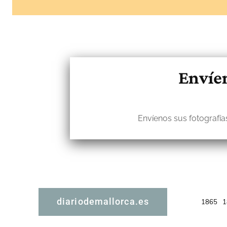
Envíen
Envíenos sus fotografías
diariodemallorca.es
1865
1