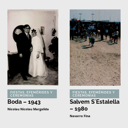
FIESTAS, EFEMÉRIDES Y
FIESTAS, EFEMÉRIDES Y
CEREMONIAS
CEREMONIAS
Boda – 1943
Salvem S´Estalella
– 1980
Nicolau Nicolau Margalida
Navarro Fina