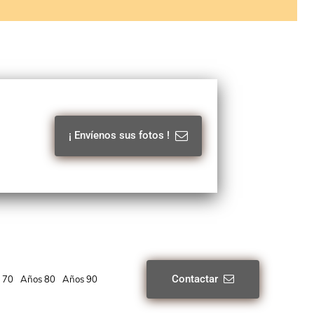
¡ Envíenos sus fotos !
Contactar
 70
Años 80
Años 90