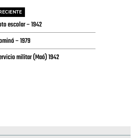
RECIENTE
oto escolar – 1942
ominó – 1979
ervicio militar (Maó) 1942
edificios
Paisajes y naturaleza
Personas y grupos
Más