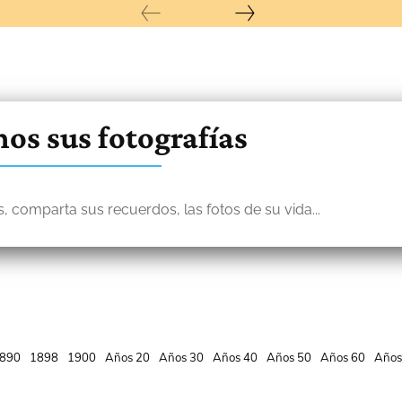
os sus fotografías
, comparta sus recuerdos, las fotos de su vida...
890
1898
1900
Años 20
Años 30
Años 40
Años 50
Años 60
Años