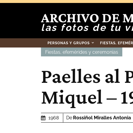
ARCHIVO DE 
las fotos de tu v
PERSONAS Y GRUPOS
FIESTAS, EFEMÉ
Fiestas, efemérides y ceremonias
Paelles al 
Miquel – 
De
Rossiñol Miralles Antonia
1968