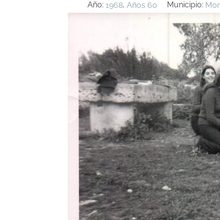
Año:
,
Municipio:
1968
Años 60
Mont