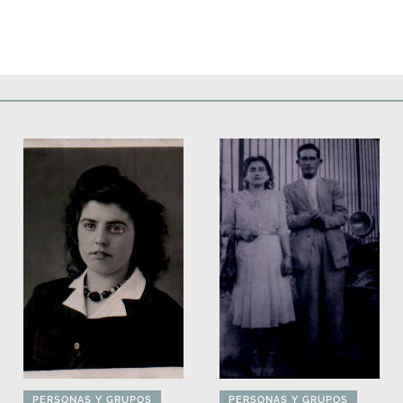
Deportes
Fiestas, efemérides y ceremonias
Monumentos, lugares y 
PERSONAS Y GRUPOS
PERSONAS Y GRUPOS