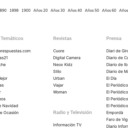
890
1898
1900
Años 20
Años 30
Años 40
Años 50
Años 60
Años
 Temáticos
Revistas
Prensa
respuestas.com
Cuore
Diari de Gi
as21
Digital Camera
Diario de 
che
Neox Kidz
Diario de Ib
Stilo
Diario de M
ejor
Urban
El Día
as
Viajar
El Periódico
r
Woman
El Periódic
eos
El Periódic
de Navidad
El Periódic
Radio y Televisión
e Ocasión
Empordà
Faro de Vi
Información TV
Diario Info