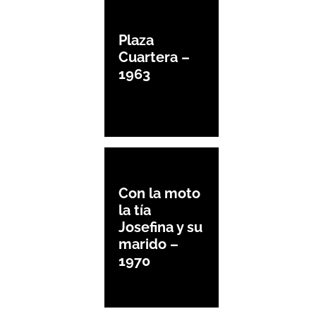
Plaza
Cuartera –
1963
Con la moto
la tía
Josefina y su
marido –
1970