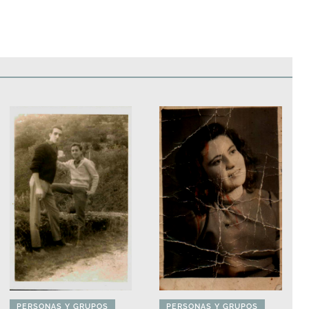
edificios
Paisajes y naturaleza
Personas y grupos
Más
PERSONAS Y GRUPOS
PERSONAS Y GRUPOS