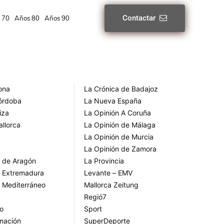
Contactar
 70
Años 80
Años 90
rona
La Crónica de Badajoz
Córdoba
La Nueva España
iza
La Opinión A Coruña
allorca
La Opinión de Málaga
La Opinión de Murcia
La Opinión de Zamora
o de Aragón
La Provincia
o Extremadura
Levante – EMV
o Mediterráneo
Mallorca Zeitung
Regió7
go
Sport
rmación
SuperDeporte