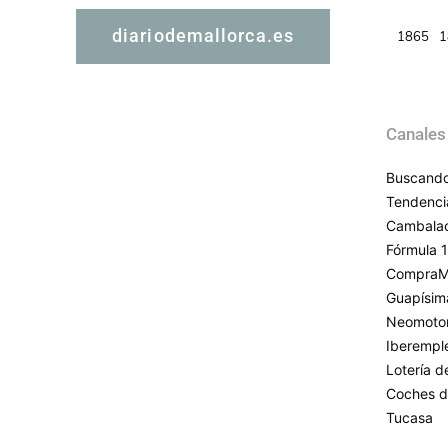
diariodemallorca.es
1865
1
Canales
Buscando
Tendenci
Cambala
Fórmula 1
CompraM
Guapísim
Neomoto
Iberempl
Lotería 
Coches d
Tucasa