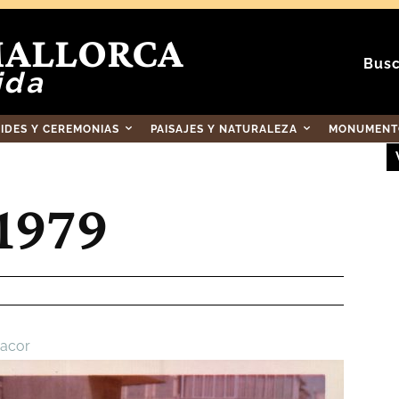
MALLORCA
Busc
ida
RIDES Y CEREMONIAS
PAISAJES Y NATURALEZA
MONUMENTO
 1979
acor