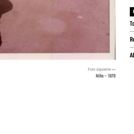
T
R
A
Foto siguiente >>
Niña – 1979
Pinterest
WhatsApp