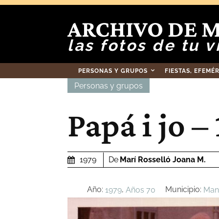
ARCHIVO DE 
las fotos de tu v
PERSONAS Y GRUPOS
FIESTAS, EFEMÉ
Personas y grupos
Papá i jo –
De
Marí Rosselló Joana M.
1979
Año:
,
Municipio:
1979
Años 70
Man