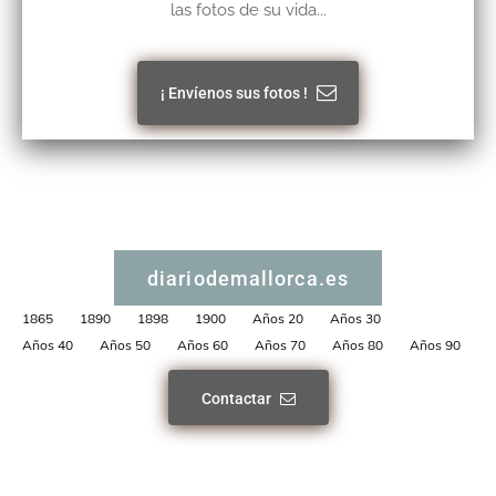
las fotos de su vida...
¡ Envíenos sus fotos !
diariodemallorca.es
1865
1890
1898
1900
Años 20
Años 30
Años 40
Años 50
Años 60
Años 70
Años 80
Años 90
Contactar