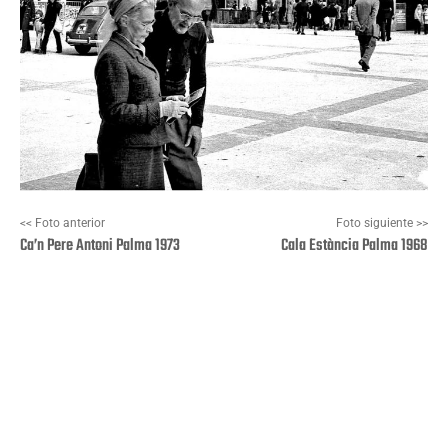
<< Foto anterior
Foto siguiente >>
Ca’n Pere Antoni Palma 1973
Cala Estància Palma 1968
Facebook
X
Pinterest
Wha