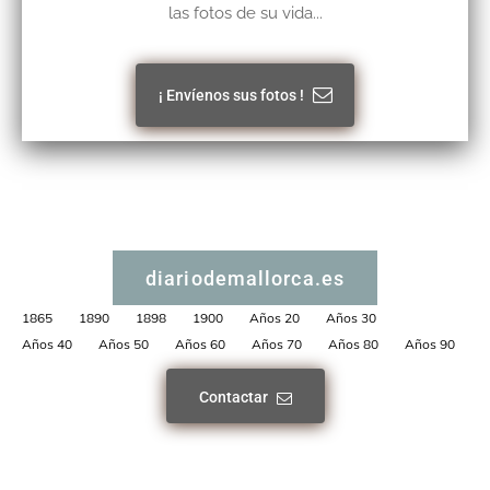
las fotos de su vida...
¡ Envíenos sus fotos !
diariodemallorca.es
1865
1890
1898
1900
Años 20
Años 30
Años 40
Años 50
Años 60
Años 70
Años 80
Años 90
Contactar