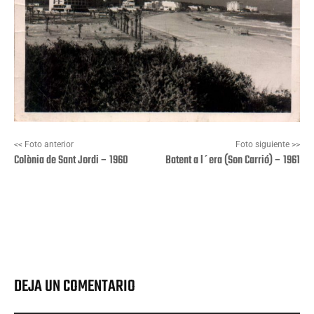
<< Foto anterior
Foto siguiente >>
Colònia de Sant Jordi – 1960
Batent a l´era (Son Carrió) – 1961
Facebook
X
Pinterest
Wha
DEJA UN COMENTARIO