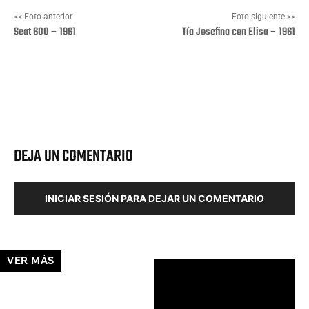
<< Foto anterior
Foto siguiente >>
Seat 600 – 1961
Tía Josefina con Elisa – 1961
Facebook
X
Pinterest
Wha
DEJA UN COMENTARIO
INICIAR SESIÓN PARA DEJAR UN COMENTARIO
VER MÁS