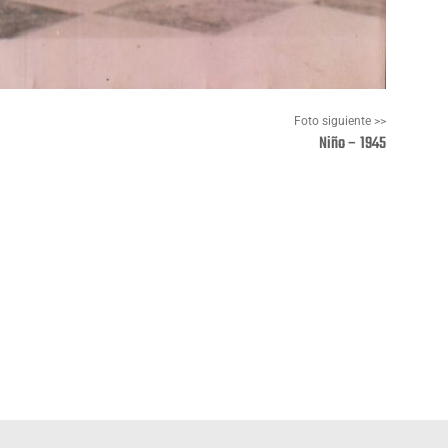
Foto siguiente >>
Niño – 1945
Pinterest
WhatsApp
Deportes
Fiestas, efemérides y ceremonias
Monumentos, lugares y 