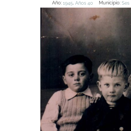
Año:
,
Municipio:
1945
Años 40
Ses 