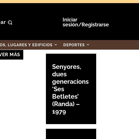
Iniciar
ar
sesión/Registrarse
S, LUGARES Y EDIFICIOS
DEPORTES
VER MÁS
Senyores,
dues
generacions
‘Ses
Betletes’
(Randa) –
1979