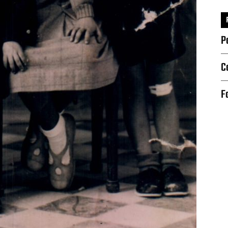
P
C
F