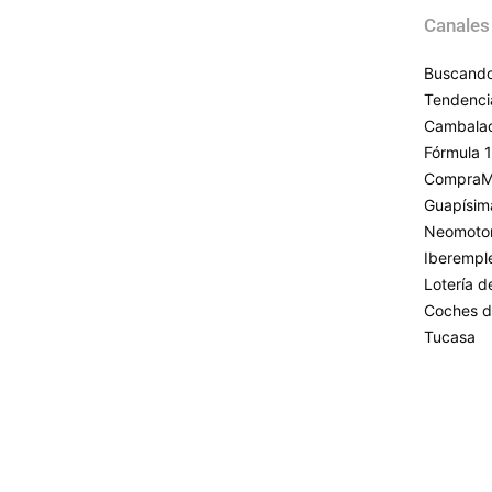
Canales
Buscando
Tendenci
Cambala
Fórmula 1
CompraM
Guapísim
Neomoto
Iberempl
Lotería 
Coches d
Tucasa