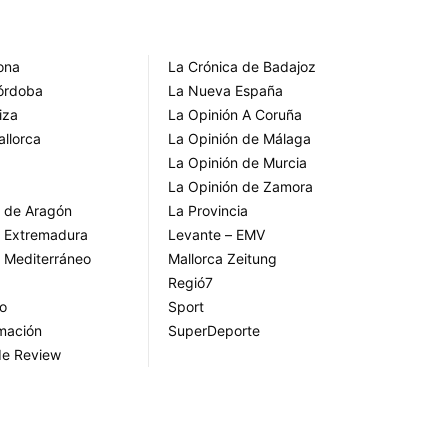
rona
La Crónica de Badajoz
Córdoba
La Nueva España
iza
La Opinión A Coruña
allorca
La Opinión de Málaga
La Opinión de Murcia
La Opinión de Zamora
o de Aragón
La Provincia
o Extremadura
Levante – EMV
o Mediterráneo
Mallorca Zeitung
Regió7
go
Sport
rmación
SuperDeporte
de Review