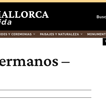
MALLORCA
Busc
ida
RIDES Y CEREMONIAS
PAISAJES Y NATURALEZA
MONUMENTO
hermanos –