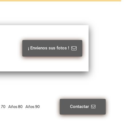
¡ Envíenos sus fotos !
Contactar
 70
Años 80
Años 90