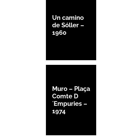
Un camino
de Sóller –
1960
Muro – Plaça
Comte D
´Empuries –
1974