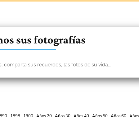
os sus fotografías
, comparta sus recuerdos, las fotos de su vida...
890
1898
1900
Años 20
Años 30
Años 40
Años 50
Años 60
Años