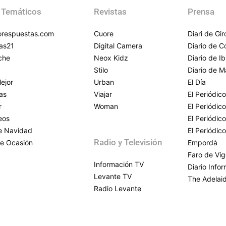
 Temáticos
Revistas
Prensa
respuestas.com
Cuore
Diari de Gi
as21
Digital Camera
Diario de 
che
Neox Kidz
Diario de Ib
Stilo
Diario de M
ejor
Urban
El Día
as
Viajar
El Periódico
r
Woman
El Periódic
eos
El Periódic
de Navidad
El Periódic
Radio y Televisión
e Ocasión
Empordà
Faro de Vi
Información TV
Diario Info
Levante TV
The Adelai
Radio Levante