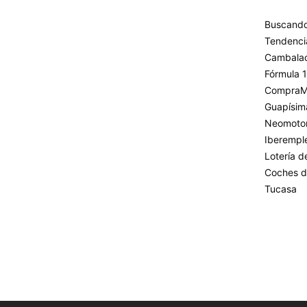
Buscando
Tendenci
Cambala
Fórmula 1
CompraM
Guapísim
Neomoto
Iberempl
Lotería 
Coches d
Tucasa