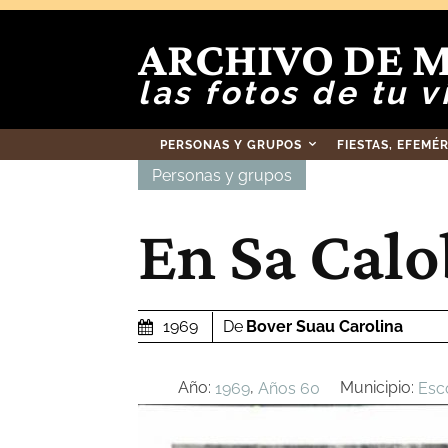
ARCHIVO DE 
las fotos de tu v
PERSONAS Y GRUPOS
FIESTAS, EFEMÉ
Personas y grupos
En Sa Calo
De
Bover Suau Carolina
1969
Año:
,
Municipio:
1969
Años 60
Esc