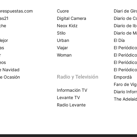
respuestas.com
Cuore
Diari de Gi
as21
Digital Camera
Diario de 
che
Neox Kidz
Diario de Ib
Stilo
Diario de M
ejor
Urban
El Día
as
Viajar
El Periódico
r
Woman
El Periódic
eos
El Periódic
de Navidad
El Periódic
Radio y Televisión
e Ocasión
Empordà
Faro de Vi
Información TV
Diario Info
Levante TV
The Adelai
Radio Levante