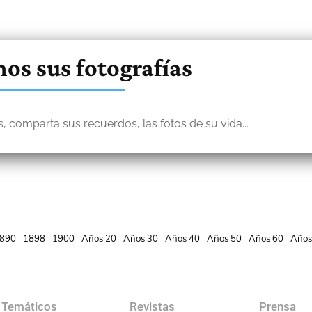
os sus fotografías
, comparta sus recuerdos, las fotos de su vida...
890
1898
1900
Años 20
Años 30
Años 40
Años 50
Años 60
Años
 Temáticos
Revistas
Prensa