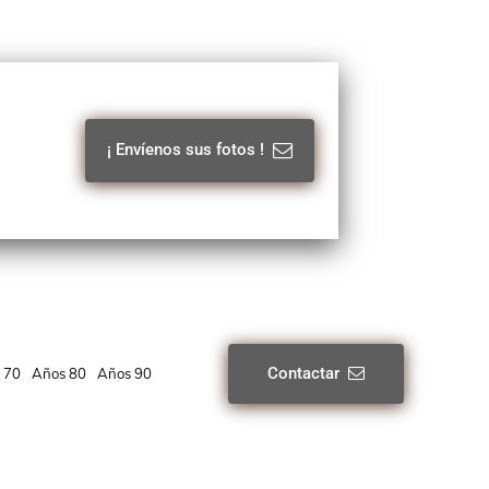
¡ Envíenos sus fotos !
Contactar
 70
Años 80
Años 90