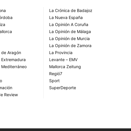
rona
La Crónica de Badajoz
Córdoba
La Nueva España
iza
La Opinión A Coruña
allorca
La Opinión de Málaga
La Opinión de Murcia
La Opinión de Zamora
o de Aragón
La Provincia
o Extremadura
Levante – EMV
o Mediterráneo
Mallorca Zeitung
Regió7
go
Sport
rmación
SuperDeporte
de Review