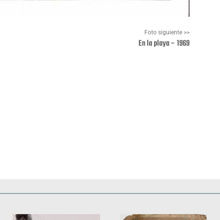
Foto siguiente >>
En la playa – 1969
Pinterest
WhatsApp
Deportes
Fiestas, efemérides y ceremonias
Monumentos, lugares y 