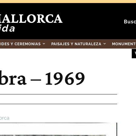
MALLORCA
Busc
ida
RIDES Y CEREMONIAS
PAISAJES Y NATURALEZA
MONUMENTO
bra – 1969
orca