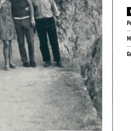
P
M
G