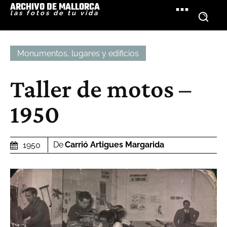
ARCHIVO DE MALLORCA
las fotos de tu vida
Monumentos, lugares y edificios
Taller de motos –
1950
De
Carrió Artigues Margarida
1950