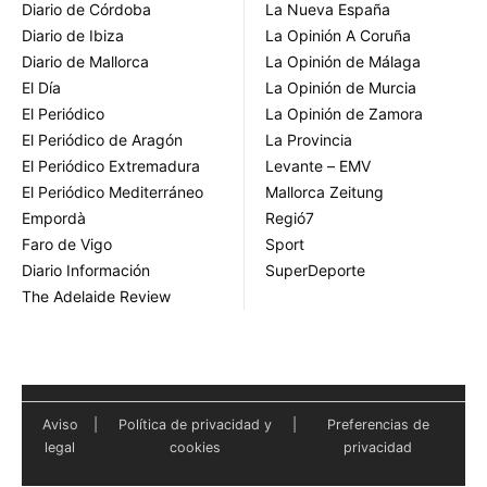
Diario de Córdoba
La Nueva España
Diario de Ibiza
La Opinión A Coruña
Diario de Mallorca
La Opinión de Málaga
El Día
La Opinión de Murcia
El Periódico
La Opinión de Zamora
El Periódico de Aragón
La Provincia
El Periódico Extremadura
Levante – EMV
El Periódico Mediterráneo
Mallorca Zeitung
Empordà
Regió7
Faro de Vigo
Sport
Diario Información
SuperDeporte
The Adelaide Review
Aviso
|
Política de privacidad y
|
Preferencias de
legal
cookies
privacidad