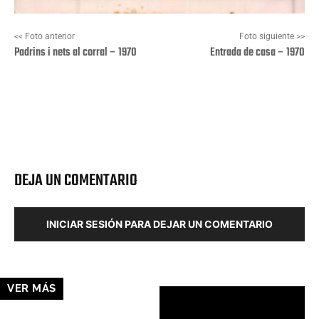
<< Foto anterior
Foto siguiente >>
Padrins i nets al corral – 1970
Entrada de casa – 1970
Facebook
X
Pinterest
Wha
DEJA UN COMENTARIO
INICIAR SESIÓN PARA DEJAR UN COMENTARIO
VER MÁS