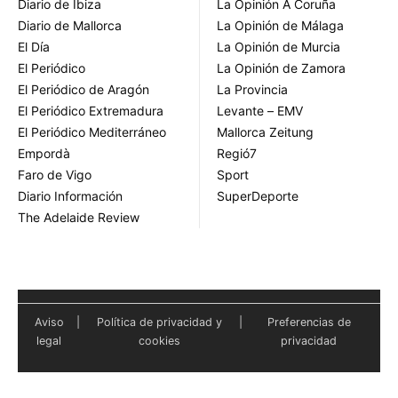
Diario de Ibiza
La Opinión A Coruña
Diario de Mallorca
La Opinión de Málaga
El Día
La Opinión de Murcia
El Periódico
La Opinión de Zamora
El Periódico de Aragón
La Provincia
El Periódico Extremadura
Levante – EMV
El Periódico Mediterráneo
Mallorca Zeitung
Empordà
Regió7
Faro de Vigo
Sport
Diario Información
SuperDeporte
The Adelaide Review
Aviso
|
Política de privacidad y
|
Preferencias de
legal
cookies
privacidad