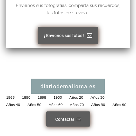
Envíenos sus fotografías, comparta sus recuerdos,
las fotos de su vida...
¡ Envíenos sus fotos !
diariodemallorca.es
1865
1890
1898
1900
Años 20
Años 30
Años 40
Años 50
Años 60
Años 70
Años 80
Años 90
Contactar