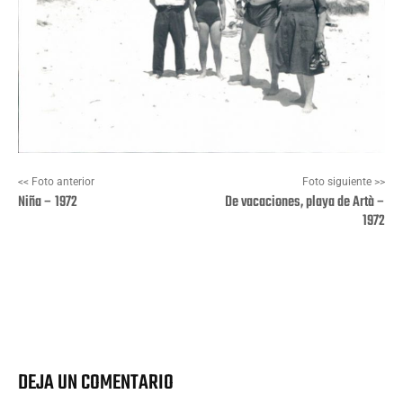
<< Foto anterior
Foto siguiente >>
Niña – 1972
De vacaciones, playa de Artà –
1972
Facebook
X
Pinterest
Wha
DEJA UN COMENTARIO