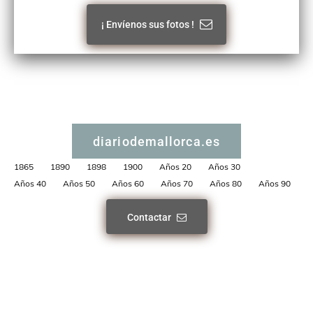
¡ Envíenos sus fotos !
diariodemallorca.es
1865
1890
1898
1900
Años 20
Años 30
Años 40
Años 50
Años 60
Años 70
Años 80
Años 90
Contactar