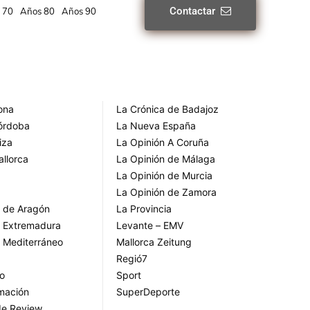
Contactar
 70
Años 80
Años 90
rona
La Crónica de Badajoz
Córdoba
La Nueva España
iza
La Opinión A Coruña
allorca
La Opinión de Málaga
La Opinión de Murcia
La Opinión de Zamora
o de Aragón
La Provincia
o Extremadura
Levante – EMV
o Mediterráneo
Mallorca Zeitung
Regió7
go
Sport
rmación
SuperDeporte
de Review