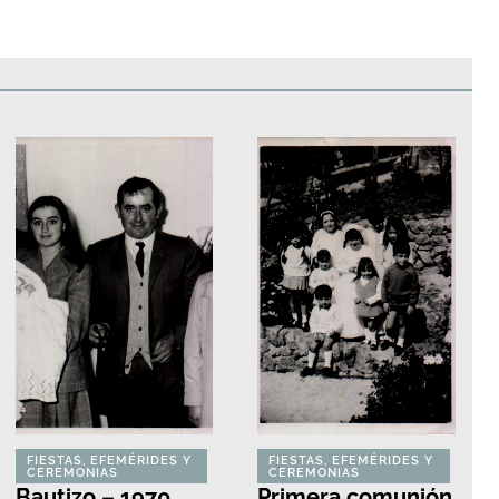
edificios
Paisajes y naturaleza
Personas y grupos
Más
FIESTAS, EFEMÉRIDES Y
FIESTAS, EFEMÉRIDES Y
CEREMONIAS
CEREMONIAS
Bautizo – 1970
Primera comunión