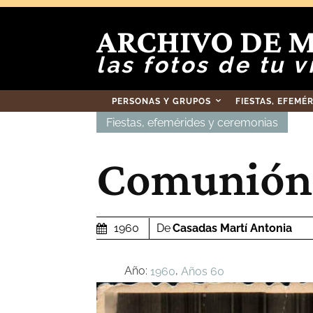
ARCHIVO DE 
las fotos de tu v
PERSONAS Y GRUPOS
FIESTAS, EFEMÉ
Fiestas, efemérides y ceremonias
Comunión 
De
Casadas Martí Antonia
1960
Año:
,
1960
Años 60