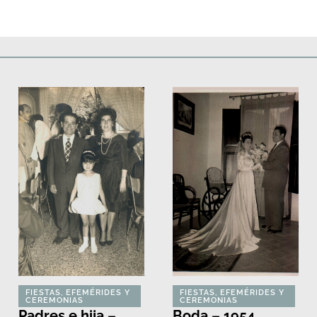
Deportes
Fiestas, efemérides y ceremonias
Monumentos, lugares y 
FIESTAS, EFEMÉRIDES Y
FIESTAS, EFEMÉRIDES Y
CEREMONIAS
CEREMONIAS
Padres e hija –
Boda – 1954