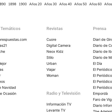
890
1898
1900
Años 20
Años 30
Años 40
Años 50
Años 60
Años
 Temáticos
Revistas
Prensa
respuestas.com
Cuore
Diari de Gi
as21
Digital Camera
Diario de 
che
Neox Kidz
Diario de Ib
Stilo
Diario de M
ejor
Urban
El Día
as
Viajar
El Periódico
r
Woman
El Periódic
eos
El Periódic
de Navidad
El Periódic
Radio y Televisión
e Ocasión
Empordà
Faro de Vi
Información TV
Diario Info
Levante TV
The Adelai