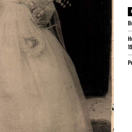
B
H
1
P