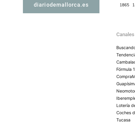
diariodemallorca.es
1865
1
Canales
Buscando
Tendenci
Cambala
Fórmula 1
CompraM
Guapísim
Neomoto
Iberempl
Lotería 
Coches d
Tucasa