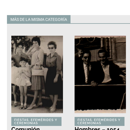
MÁS DE LA MISMA CATEGORÍA
Todas
FIESTAS, EFEMÉRIDES Y
FIESTAS, EFEMÉRIDES Y
CEREMONIAS
CEREMONIAS
Comunión
Hombres – 1954