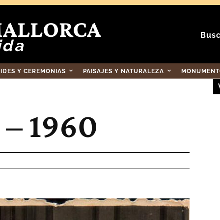
MALLORCA
Busc
ida
RIDES Y CEREMONIAS
PAISAJES Y NATURALEZA
MONUMENTO
– 1960