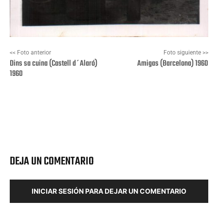
<< Foto anterior
Foto siguiente >>
Dins sa cuina (Castell d´Alaró)
Amigas (Barcelona) 1960
1960
Facebook
X
Pinterest
Wha
DEJA UN COMENTARIO
INICIAR SESIÓN PARA DEJAR UN COMENTARIO