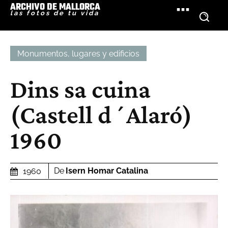
ARCHIVO DE MALLORCA
las fotos de tu vida
Monumentos, lugares y edificios
Dins sa cuina
(Castell d´Alaró)
1960
De
Isern Homar Catalina
1960