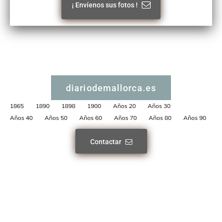
¡ Envíenos sus fotos !
diariodemallorca.es
1865
1890
1898
1900
Años 20
Años 30
Años 40
Años 50
Años 60
Años 70
Años 80
Años 90
Contactar