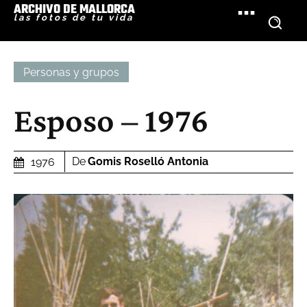
ARCHIVO DE MALLORCA
las fotos de tu vida
Personas y grupos
Esposo – 1976
De
Gomis Roselló Antonia
1976