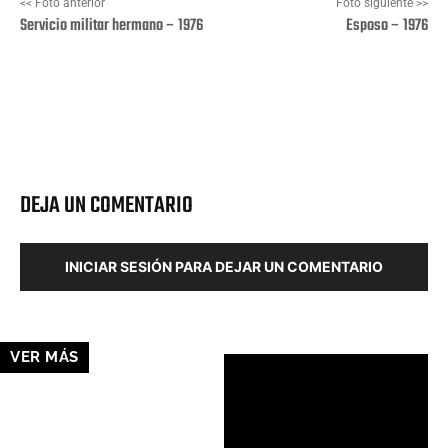
<< Foto anterior
Foto siguiente >>
Servicio militar hermano – 1976
Esposo – 1976
Facebook
X
Pinterest
Wha
DEJA UN COMENTARIO
INICIAR SESIÓN PARA DEJAR UN COMENTARIO
VER MÁS