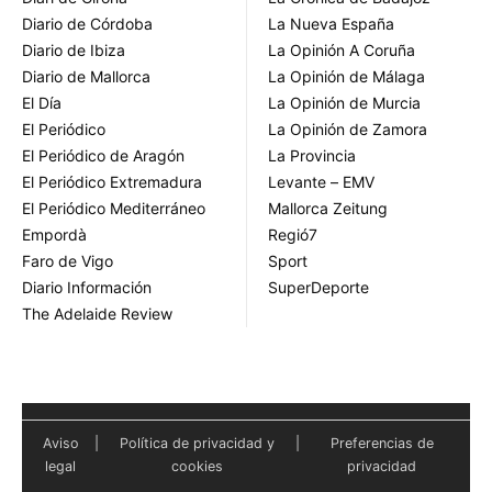
Diario de Córdoba
La Nueva España
Diario de Ibiza
La Opinión A Coruña
Diario de Mallorca
La Opinión de Málaga
El Día
La Opinión de Murcia
El Periódico
La Opinión de Zamora
El Periódico de Aragón
La Provincia
El Periódico Extremadura
Levante – EMV
El Periódico Mediterráneo
Mallorca Zeitung
Empordà
Regió7
Faro de Vigo
Sport
Diario Información
SuperDeporte
The Adelaide Review
Aviso
|
Política de privacidad y
|
Preferencias de
legal
cookies
privacidad