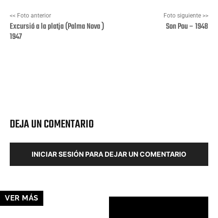
<< Foto anterior
Foto siguiente >>
Excursió a la platja (Palma Nova )
Son Pou – 1948
1947
Facebook
X
Pinterest
Wha
DEJA UN COMENTARIO
INICIAR SESIÓN PARA DEJAR UN COMENTARIO
VER MÁS