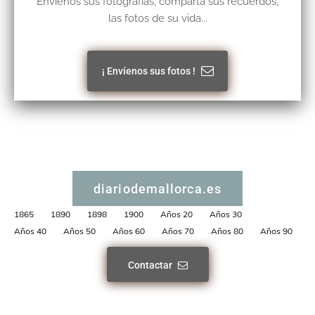
Envíenos sus fotografías, comparta sus recuerdos,
las fotos de su vida...
¡ Envíenos sus fotos !
diariodemallorca.es
1865
1890
1898
1900
Años 20
Años 30
Años 40
Años 50
Años 60
Años 70
Años 80
Años 90
Contactar