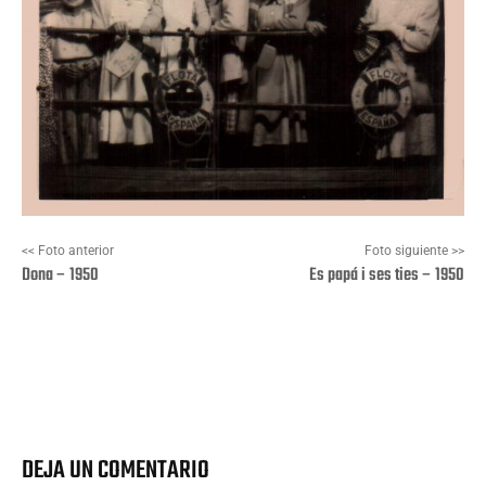
<< Foto anterior
Foto siguiente >>
Dona – 1950
Es papá i ses ties – 1950
Facebook
X
Pinterest
Wha
DEJA UN COMENTARIO