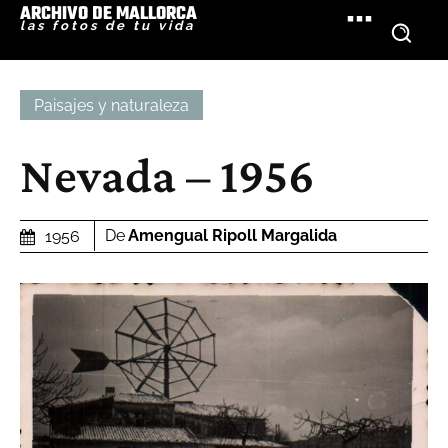
ARCHIVO DE MALLORCA
las fotos de tu vida
Paisajes y naturaleza
Nevada – 1956
De
Amengual Ripoll Margalida
1956