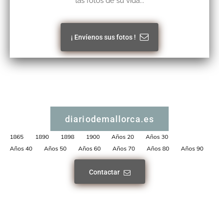
las fotos de su vida...
¡ Envíenos sus fotos !
diariodemallorca.es
1865
1890
1898
1900
Años 20
Años 30
Años 40
Años 50
Años 60
Años 70
Años 80
Años 90
Contactar