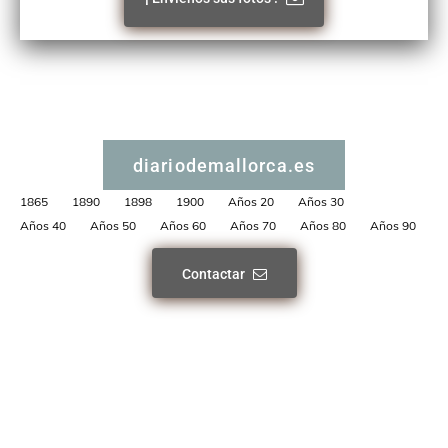
diariodemallorca.es
1865
1890
1898
1900
Años 20
Años 30
Años 40
Años 50
Años 60
Años 70
Años 80
Años 90
Contactar