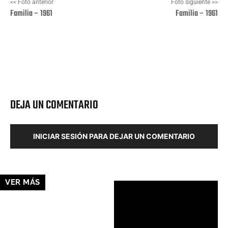
<< Foto anterior
Foto siguiente >>
Familia – 1961
Familia – 1961
Facebook
X
Pinterest
Wha
DEJA UN COMENTARIO
INICIAR SESIÓN PARA DEJAR UN COMENTARIO
VER MÁS