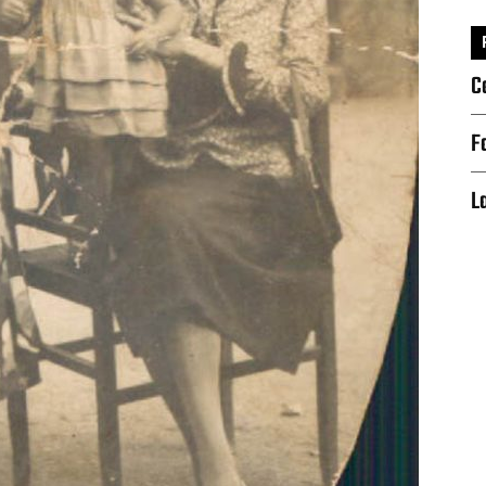
C
F
L