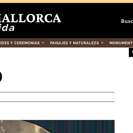
MALLORCA
Busc
ida
RIDES Y CEREMONIAS
PAISAJES Y NATURALEZA
MONUMENTO
0