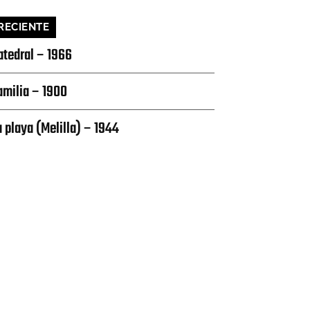
RECIENTE
atedral – 1966
amilia – 1900
a playa (Melilla) – 1944