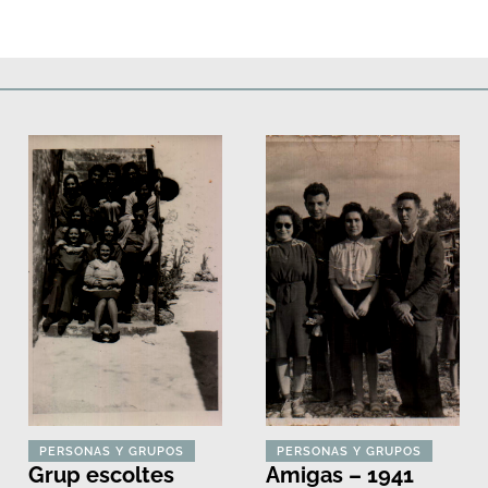
Deportes
Fiestas, efemérides y ceremonias
Monumentos, lugares y 
PERSONAS Y GRUPOS
PERSONAS Y GRUPOS
Grup escoltes
Amigas – 1941