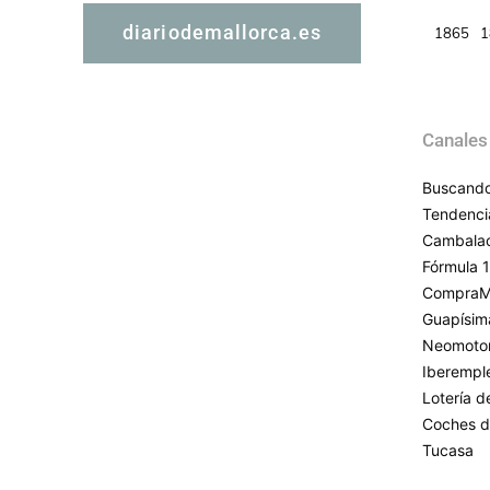
diariodemallorca.es
1865
1
Canales
Buscando
Tendenci
Cambala
Fórmula 1
CompraM
Guapísim
Neomoto
Iberempl
Lotería 
Coches d
Tucasa