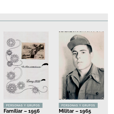
edificios
Paisajes y naturaleza
Personas y grupos
Más
PERSONAS Y GRUPOS
PERSONAS Y GRUPOS
Familiar – 1956
Militar – 1965