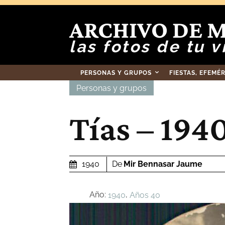
ARCHIVO DE 
las fotos de tu v
PERSONAS Y GRUPOS
FIESTAS, EFEMÉ
Personas y grupos
Tías – 194
De
Mir Bennasar Jaume
1940
Año:
,
1940
Años 40