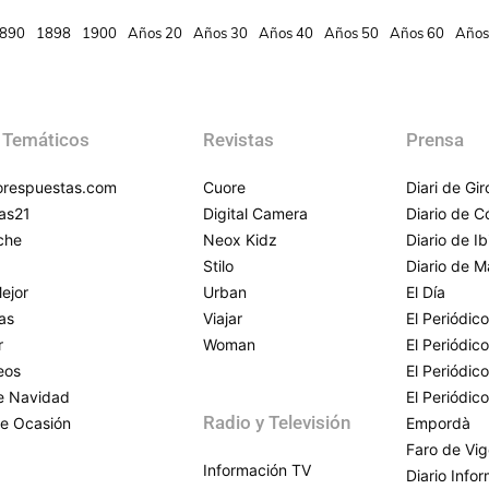
890
1898
1900
Años 20
Años 30
Años 40
Años 50
Años 60
Años
 Temáticos
Revistas
Prensa
respuestas.com
Cuore
Diari de Gi
as21
Digital Camera
Diario de 
che
Neox Kidz
Diario de Ib
Stilo
Diario de M
ejor
Urban
El Día
as
Viajar
El Periódico
r
Woman
El Periódic
eos
El Periódic
de Navidad
El Periódic
Radio y Televisión
e Ocasión
Empordà
Faro de Vi
Información TV
Diario Info