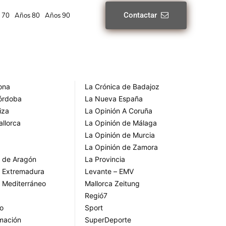
Contactar
 70
Años 80
Años 90
rona
La Crónica de Badajoz
Córdoba
La Nueva España
iza
La Opinión A Coruña
allorca
La Opinión de Málaga
La Opinión de Murcia
La Opinión de Zamora
o de Aragón
La Provincia
o Extremadura
Levante – EMV
o Mediterráneo
Mallorca Zeitung
Regió7
go
Sport
rmación
SuperDeporte