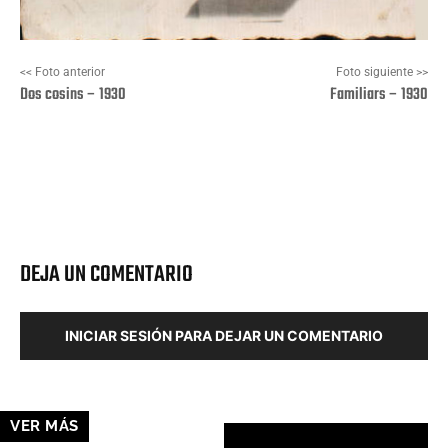
<< Foto anterior
Foto siguiente >>
Dos cosins – 1930
Familiars – 1930
Facebook
X
Pinterest
Wha
DEJA UN COMENTARIO
INICIAR SESIÓN PARA DEJAR UN COMENTARIO
VER MÁS